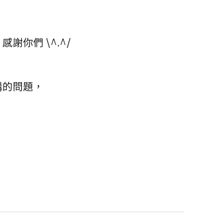
謝你們 \^.^/
購的問題，