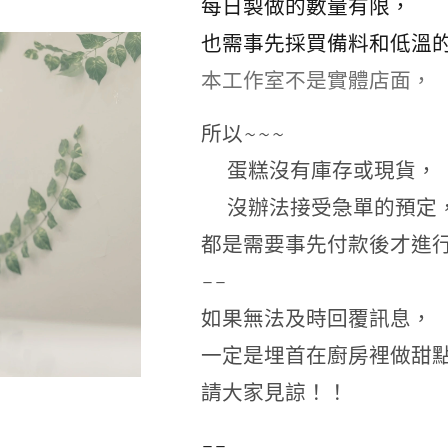
每日製做的數量有限，
也需事先採買備料和低溫
本工作室不是實體店面，
所以~~~
❌蛋糕沒有庫存或現貨，
❌沒辦法接受急單的預定
都是需要事先付款後才進
--
如果無法及時回覆訊息，
一定是埋首在廚房裡做甜
請大家見諒！！
--